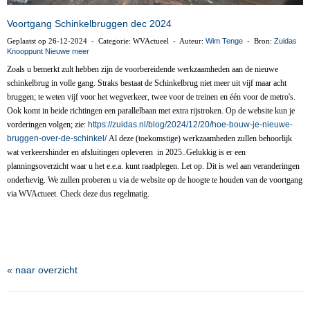
Voortgang Schinkelbruggen dec 2024
Geplaatst op 26-12-2024 - Categorie: WVActueel - Auteur:
Wim Tenge
- Bron:
Zuidas
Knooppunt Nieuwe meer
Zoals u bemerkt zult hebben zijn de voorbereidende werkzaamheden aan de nieuwe
schinkelbrug in volle gang. Straks bestaat de Schinkelbrug niet meer uit vijf maar acht
bruggen; te weten vijf voor het wegverkeer, twee voor de treinen en één voor de metro's.
Ook komt in beide richtingen een parallelbaan met extra rijstroken. Op de website kun je
vorderingen volgen; zie:
https://zuidas.nl/blog/2024/12/20/hoe-bouw-je-nieuwe-
bruggen-over-de-schinkel/
Al deze (toekomstige) werkzaamheden zullen behoorlijk
wat verkeershinder en afsluitingen opleveren in 2025..Gelukkig is er een
planningsoverzicht waar u het e.e.a. kunt raadplegen. Let op. Dit is wel aan veranderingen
onderhevig. We zullen proberen u via de website op de hoogte te houden van de voortgang
via WVActueet. Check deze dus regelmatig.
« naar overzicht