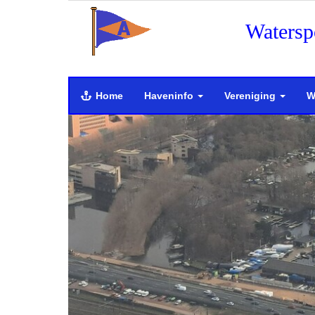
Watersp
Home
Haveninfo
Vereniging
W